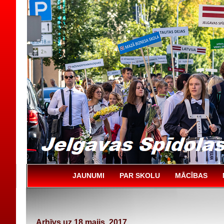
JAUNUMI
PAR SKOLU
MĀCĪBAS
Arhīvs uz 18 maijs, 2017