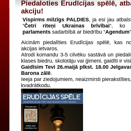
Piedaloties Erudīcijas spēlē, atb
akciju!
Vispirms milzīgs PALDIES
, ja esi jau atbals
“
Četri riteņi Ukrainas brīvībai
“, ko 
parlaments
sadarbībā ar biedrību “
Agendum
Aicinām piedalīties Erudīcijas spēlē, kas no
akcijas ietvaros.
Atrodi komandu 3-5 cilvēku sastāvā un piedali
klases biedru, skolotāju vai ģimeni, gaidīti ir visi
Gaidīsim Tevi 26.maijā plkst. 18.00 Jelgavas
Barona zālē
.
Ieeja par ziedojumiem, neaizmirsti pierakstīties
kvadrātkodu.