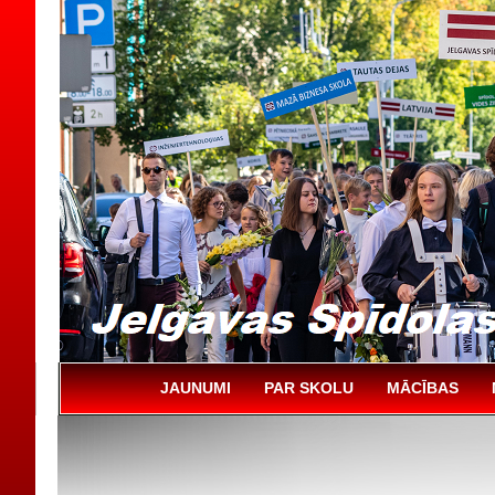
JAUNUMI
PAR SKOLU
MĀCĪBAS