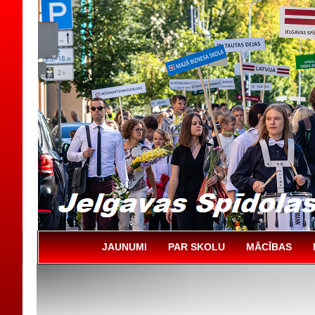
JAUNUMI
PAR SKOLU
MĀCĪBAS