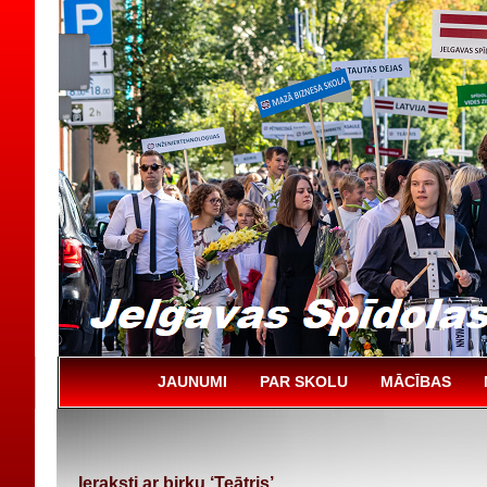
JAUNUMI
PAR SKOLU
MĀCĪBAS
Ieraksti ar birku ‘Teātris’