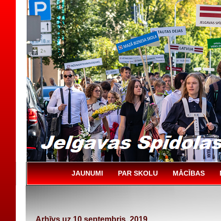
JAUNUMI
PAR SKOLU
MĀCĪBAS
Arhīvs uz 10 septembris, 2019