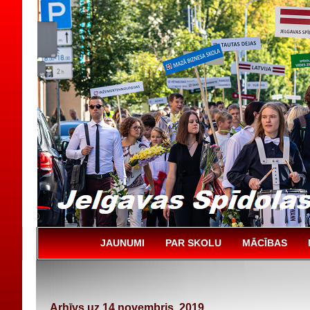
JAUNUMI
PAR SKOLU
MĀCĪBAS
Arhīvs uz 14 novembris, 2019