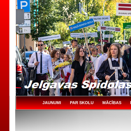
JAUNUMI
PAR SKOLU
MĀCĪBAS