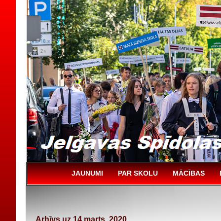
JAUNUMI
PAR SKOLU
MĀCĪBAS
Arhīvs uz 14 marts, 2020