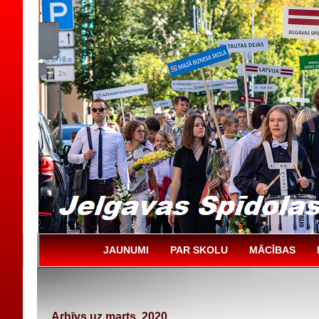
JAUNUMI
PAR SKOLU
MĀCĪBAS
Arhīvs uz marts, 2020