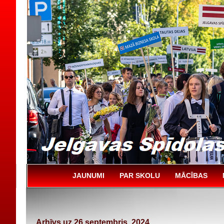
JAUNUMI
PAR SKOLU
MĀCĪBAS
Arhīvs uz 26 septembris, 2024