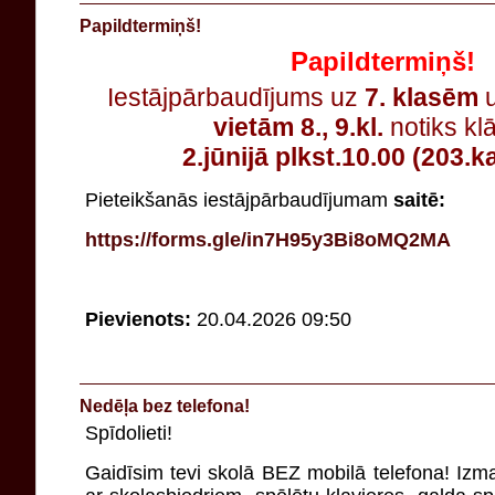
Papildtermiņš!
Papildtermiņš!
Iestājpārbaudījums uz
7. klasēm
u
vietām 8., 9.kl.
notiks kl
2.jūnijā
plkst.10.00 (203.k
Pieteikšanās iestājpārbaudījumam
saitē:
https://forms.gle/in7H95y3Bi8oMQ2MA
Pievienots:
20.04.2026 09:50
Nedēļa bez telefona!
Spīdolieti!
Gaidīsim tevi skolā BEZ mobilā telefona! Izman