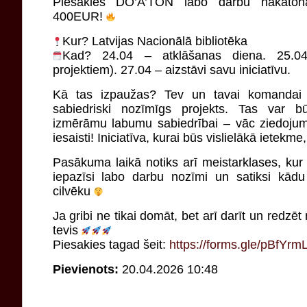
Piesakies DO’A’TON labo darbu hakaton
400EUR!
Kur? Latvijas Nacionālā bibliotēka
Kad? 24.04 – atklāšanas diena. 25.04
projektiem). 27.04 – aizstāvi savu iniciatīvu.
Kā tas izpaužas? Tev un tavai komandai (4
sabiedriski nozīmīgs projekts. Tas var 
izmērāmu labumu sabiedrībai – vāc ziedojumus
iesaisti! Iniciatīva, kurai būs vislielākā ietekme
Pasākuma laikā notiks arī meistarklases, kur i
iepazīsi labo darbu nozīmi un satiksi kādu
cilvēku
Ja gribi ne tikai domāt, bet arī darīt un redzēt r
tevis
Piesakies tagad šeit:
https://forms.gle/pBfYr
Pievienots:
20.04.2026 10:48