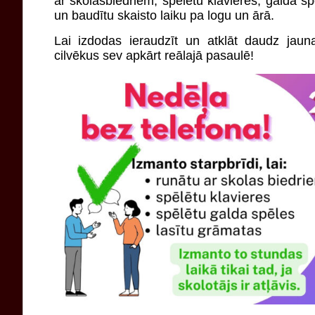
ar skolasbiedriem, spēlētu klavieres, galda sp
un baudītu skaisto laiku pa logu un ārā.
Lai izdodas ieraudzīt un atklāt daudz jauna
cilvēkus sev apkārt reālajā pasaulē!