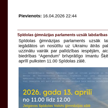
Pievienots:
16.04.2026 22:44
Spīdolas ģimnāzijas parlaments uzsāk labdarības 
Spīdolas ģimnāzijas parlaments uzsāk lab
iegādātos un nosūtītu uz Ukrainu ātrās pa
uzzinātu vairāk par palīdzības iespējām, ai
biedrības “Agendum” brīvprātīgo Imantu Šķē
aprīlī pulksten 11.00 Spīdolas zālē.