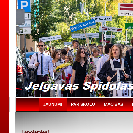
JAUNUMI
PAR SKOLU
MĀCĪBAS
Lepojamies!