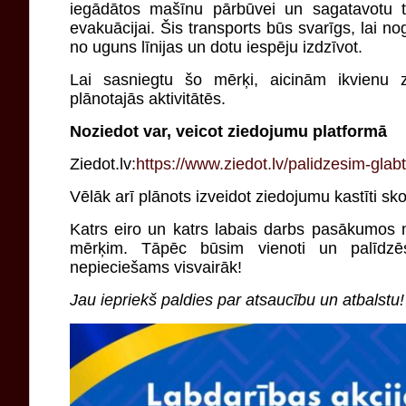
iegādātos mašīnu pārbūvei un sagatavotu t
evakuācijai. Šis transports būs svarīgs, lai n
no uguns līnijas un dotu iespēju izdzīvot.
Lai sasniegtu šo mērķi, aicinām ikvienu z
plānotajās aktivitātēs.
Noziedot var, veicot ziedojumu platformā
Ziedot.lv:
https://www.ziedot.lv/palidzesim-glab
Vēlāk arī plānots izveidot ziedojumu kastīti sko
Katrs eiro un katrs labais darbs pasākumos
mērķim. Tāpēc būsim vienoti un palīdz
nepieciešams visvairāk!
Jau iepriekš paldies par atsaucību un atbalstu!