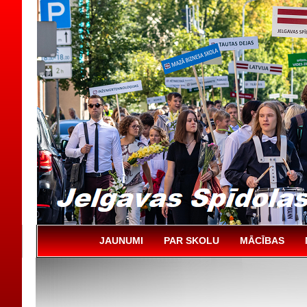
JAUNUMI
PAR SKOLU
MĀCĪBAS